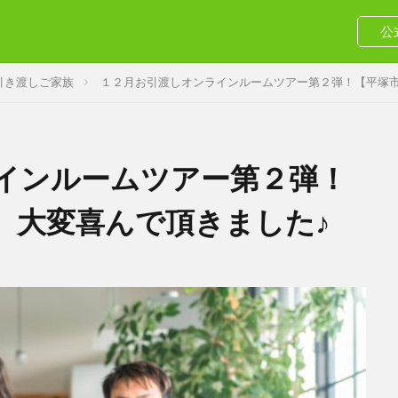
公
引き渡しご家族
１２月お引渡しオンラインルームツアー第２弾！【平塚市
インルームツアー第２弾！
】大変喜んで頂きました♪