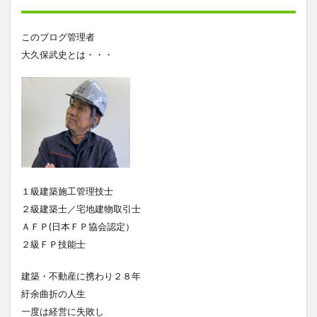
このブログ管理者
大久保武史とは・・・
１級建築施工管理技士
２級建築士／宅地建物取引士
ＡＦＰ(日本ＦＰ協会認定）
２級ＦＰ技能士
建築・不動産に携わり２８年
紆余曲折の人生
一度は経営に失敗し