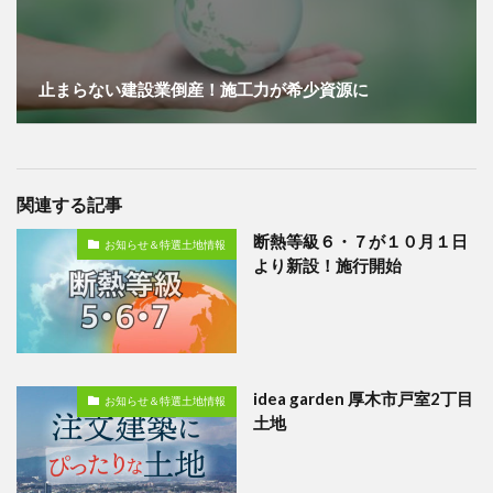
止まらない建設業倒産！施工力が希少資源に
関連する記事
断熱等級６・７が１０月１日
お知らせ＆特選土地情報
より新設！施行開始
idea garden 厚木市戸室2丁目
お知らせ＆特選土地情報
土地