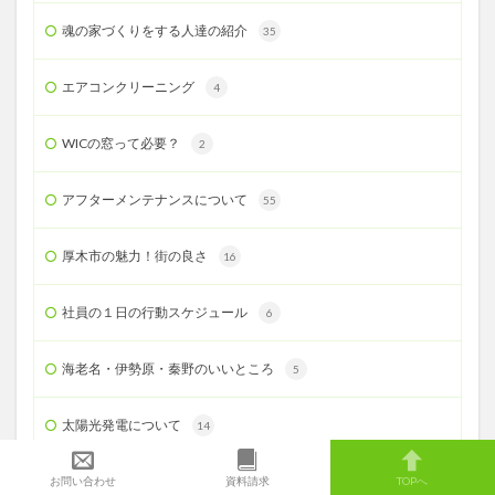
魂の家づくりをする人達の紹介
35
エアコンクリーニング
4
WICの窓って必要？
2
アフターメンテナンスについて
55
厚木市の魅力！街の良さ
16
社員の１日の行動スケジュール
6
海老名・伊勢原・秦野のいいところ
5
太陽光発電について
14
リフォーム事例
お問い合わせ
資料請求
TOPへ
2