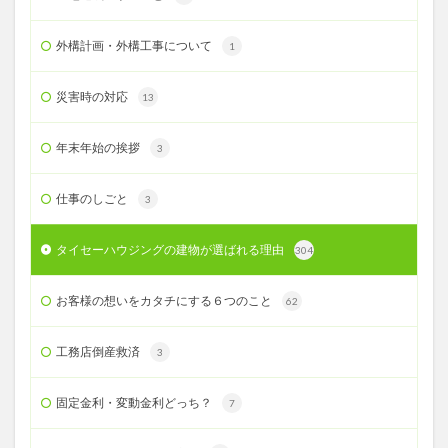
外構計画・外構工事について
1
災害時の対応
13
年末年始の挨拶
3
仕事のしごと
3
タイセーハウジングの建物が選ばれる理由
304
お客様の想いをカタチにする６つのこと
62
工務店倒産救済
3
固定金利・変動金利どっち？
7