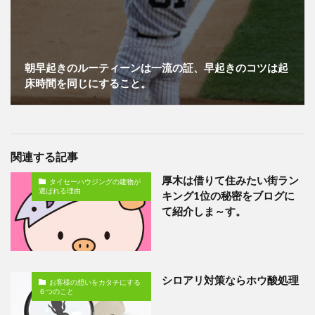
朝早起きのルーティーンは一流の証、早起きのコツは起
床時間を同じにすること。
関連する記事
厚木は借りて住みたい街ラン
タイセーハウジングの建物が
選ばれる理由
キング1位の秘密をブログに
て紹介しま～す。
シロアリ対策ならホウ酸処理
お客様の想いをカタチにする
６つのこと