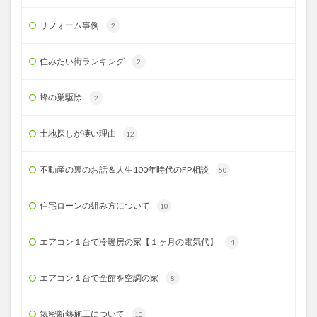
リフォーム事例
2
住みたい街ランキング
2
蜂の巣駆除
2
土地探しが凄い理由
12
不動産の裏のお話＆人生100年時代のFP相談
50
住宅ローンの組み方について
10
エアコン１台で冷暖房の家【１ヶ月の電気代】
4
エアコン１台で全館を空調の家
8
気密断熱施工について
10