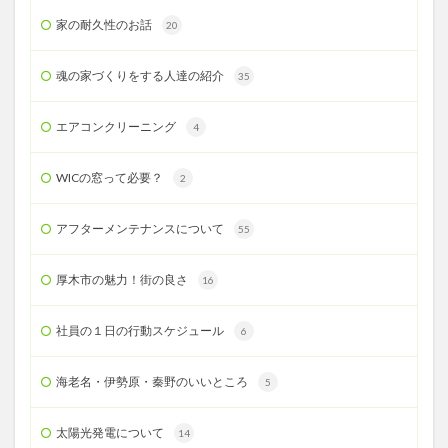
家の耐久性のお話
20
魂の家づくりをする人達の紹介
35
エアコンクリーニング
4
WICの窓って必要？
2
アフターメンテナンスについて
55
厚木市の魅力！街の良さ
16
社員の１日の行動スケジュール
6
海老名・伊勢原・秦野のいいところ
5
太陽光発電について
14