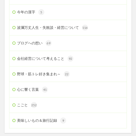
今年の漢字
5
波瀾万丈人生・失敗談・経営について
116
ブログへの想い
69
会社経営について考えること
92
野球・筋トレ好き集まれ～
22
心に響く言葉
41
こごと
252
美味しいもの＆旅行記録
9