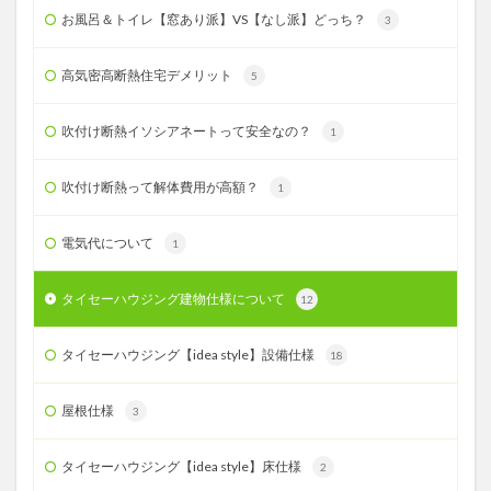
お風呂＆トイレ【窓あり派】VS【なし派】どっち？
3
高気密高断熱住宅デメリット
5
吹付け断熱イソシアネートって安全なの？
1
吹付け断熱って解体費用が高額？
1
電気代について
1
タイセーハウジング建物仕様について
12
タイセーハウジング【idea style】設備仕様
18
屋根仕様
3
タイセーハウジング【idea style】床仕様
2