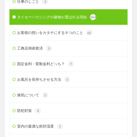
仕事のしごと
3
タイセーハウジングの建物が選ばれる理由
304
お客様の想いをカタチにする６つのこと
62
工務店倒産救済
3
固定金利・変動金利どっち？
7
お風呂を長持ちさせる方法
3
換気について
2
防犯対策
4
室内の最適な絶対湿度
1