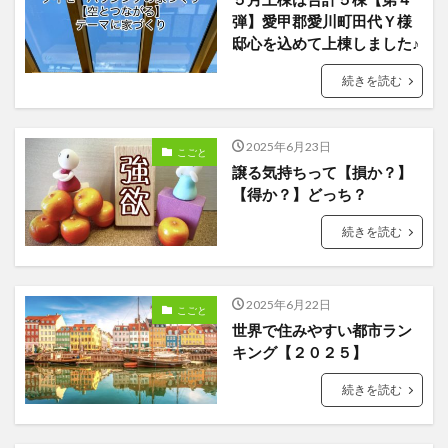
弾】愛甲郡愛川町田代Ｙ様
邸心を込めて上棟しました♪
続きを読む
2025年6月23日
こごと
譲る気持ちって【損か？】
【得か？】どっち？
続きを読む
2025年6月22日
こごと
世界で住みやすい都市ラン
キング【２０２５】
続きを読む