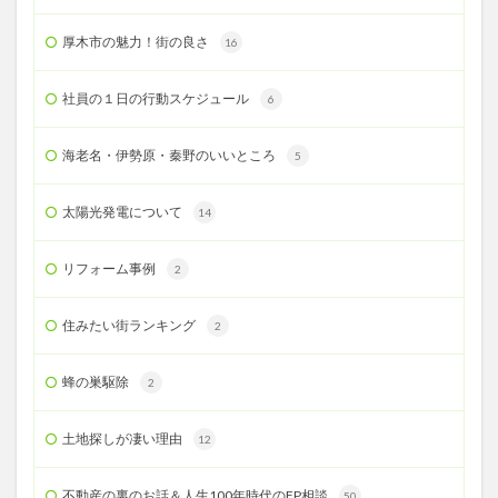
厚木市の魅力！街の良さ
16
社員の１日の行動スケジュール
6
海老名・伊勢原・秦野のいいところ
5
太陽光発電について
14
リフォーム事例
2
住みたい街ランキング
2
蜂の巣駆除
2
土地探しが凄い理由
12
不動産の裏のお話＆人生100年時代のFP相談
50