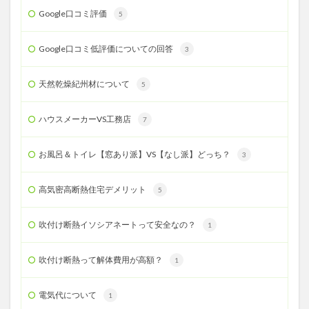
Google口コミ評価
5
Google口コミ低評価についての回答
3
天然乾燥紀州材について
5
ハウスメーカーVS工務店
7
お風呂＆トイレ【窓あり派】VS【なし派】どっち？
3
高気密高断熱住宅デメリット
5
吹付け断熱イソシアネートって安全なの？
1
吹付け断熱って解体費用が高額？
1
電気代について
1