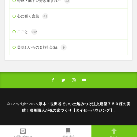
野球・筋トレ好き集まれ～
22
心に響く言葉
41
こごと
252
美味しいもの＆旅行記録
9
© Copyright 2026
厚木・世田谷でいい土地みつけ注文建築７５０棟の実
績！凄腕職人が魂の家づくり【タイセーハウジング】
.
お問い合わせ
資料請求
TOPへ