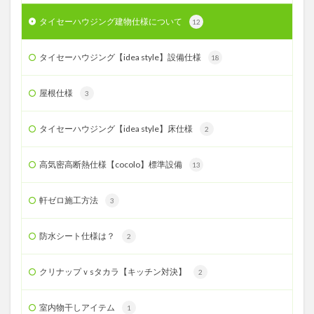
タイセーハウジング建物仕様について
12
タイセーハウジング【idea style】設備仕様
18
屋根仕様
3
タイセーハウジング【idea style】床仕様
2
高気密高断熱仕様【cocolo】標準設備
13
軒ゼロ施工方法
3
防水シート仕様は？
2
クリナップｖsタカラ【キッチン対決】
2
室内物干しアイテム
1