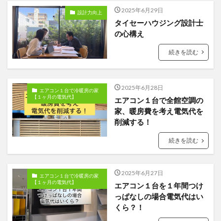
2025年6月29日
設計力向上
タイセーハウジング設計士
の心構え
続きを読む
2025年6月28日
エアコン１台で冷暖房の家
【１ヶ月の電気代】
エアコン１台で全館空調の
家、暖房費を考え電気代を
削減する！
続きを読む
2025年6月27日
エアコン１台で冷暖房の家
【１ヶ月の電気代】
エアコン１台を１年間つけ
っぱなしの場合電気代はい
くら？！