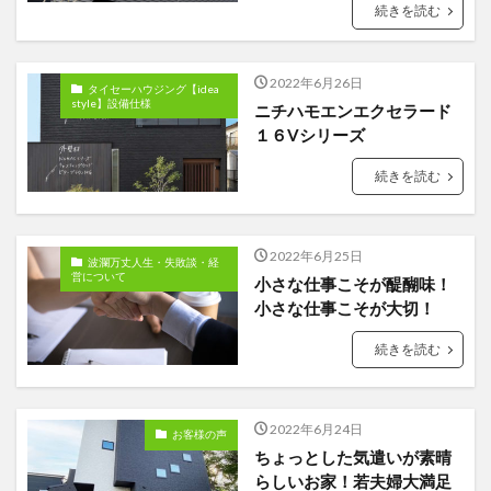
続きを読む
2022年6月26日
タイセーハウジング【idea
style】設備仕様
ニチハモエンエクセラード
１６Vシリーズ
続きを読む
2022年6月25日
波瀾万丈人生・失敗談・経
営について
小さな仕事こそが醍醐味！
小さな仕事こそが大切！
続きを読む
2022年6月24日
お客様の声
ちょっとした気遣いが素晴
らしいお家！若夫婦大満足