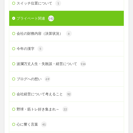
スイッチ位置について
1
プライベート関連
242
会社の財務内容（決算状況）
6
今年の漢字
5
波瀾万丈人生・失敗談・経営について
116
ブログへの想い
69
会社経営について考えること
92
野球・筋トレ好き集まれ～
22
心に響く言葉
41