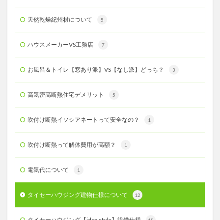
天然乾燥紀州材について
5
ハウスメーカーVS工務店
7
お風呂＆トイレ【窓あり派】VS【なし派】どっち？
3
高気密高断熱住宅デメリット
5
吹付け断熱イソシアネートって安全なの？
1
吹付け断熱って解体費用が高額？
1
電気代について
1
タイセーハウジング建物仕様について
12
タイセーハウジング【idea style】設備仕様