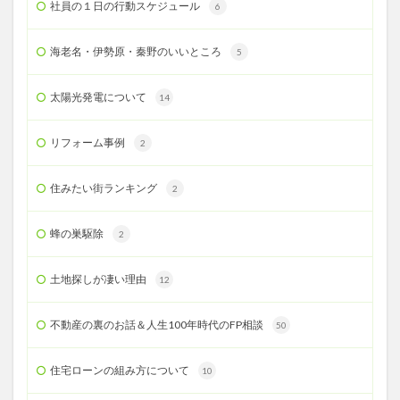
社員の１日の行動スケジュール
6
海老名・伊勢原・秦野のいいところ
5
太陽光発電について
14
リフォーム事例
2
住みたい街ランキング
2
蜂の巣駆除
2
土地探しが凄い理由
12
不動産の裏のお話＆人生100年時代のFP相談
50
住宅ローンの組み方について
10