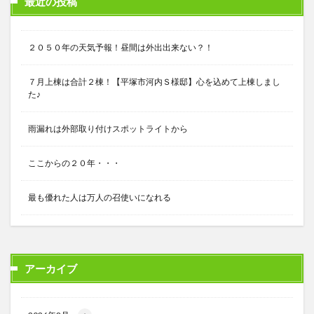
最近の投稿
２０５０年の天気予報！昼間は外出出来ない？！
７月上棟は合計２棟！【平塚市河内Ｓ様邸】心を込めて上棟しまし
た♪
雨漏れは外部取り付けスポットライトから
ここからの２０年・・・
最も優れた人は万人の召使いになれる
アーカイブ