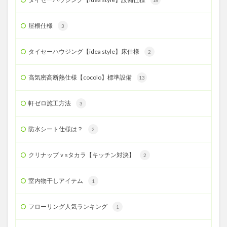
18
屋根仕様
3
タイセーハウジング【idea style】床仕様
2
高気密高断熱仕様【cocolo】標準設備
13
軒ゼロ施工方法
3
防水シート仕様は？
2
クリナップｖsタカラ【キッチン対決】
2
室内物干しアイテム
1
フローリング人気ランキング
1