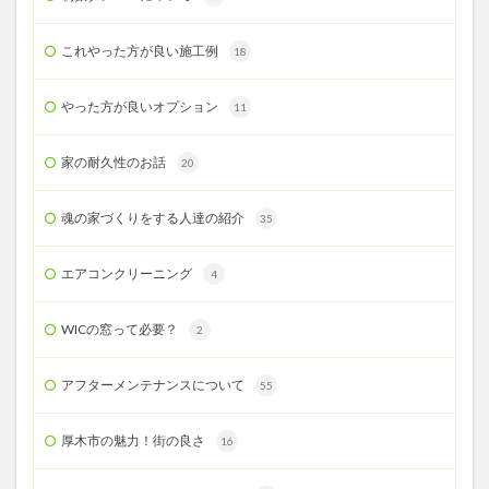
これやった方が良い施工例
18
やった方が良いオプション
11
家の耐久性のお話
20
魂の家づくりをする人達の紹介
35
エアコンクリーニング
4
WICの窓って必要？
2
アフターメンテナンスについて
55
厚木市の魅力！街の良さ
16