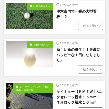
2022年6月29日
社員の皆さんへ
厚木市内で一番の大型看
板！？
続きを読む
2022年6月28日
社員の皆さんへ
新しい命の誕生！！最高に
ハッピーな１日になりまし
た♪
続きを読む
2022年6月27日
タイセーハウジング【idea
style】設備仕様
ケイミュー【ＫＭＥＷ】/エ
クセレージ親水１５ｍｍ・
ネオロック親水１６ｍｍ