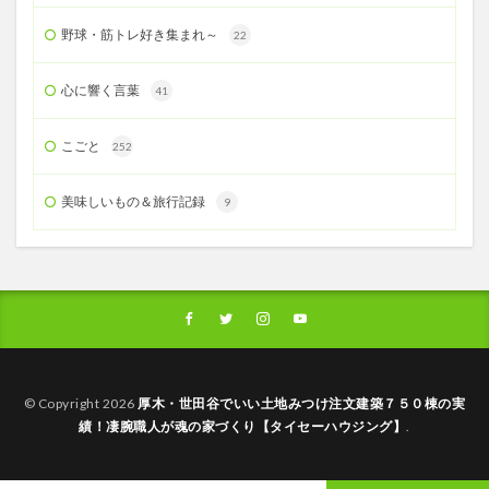
野球・筋トレ好き集まれ～
22
心に響く言葉
41
こごと
252
美味しいもの＆旅行記録
9
© Copyright 2026
厚木・世田谷でいい土地みつけ注文建築７５０棟の実
績！凄腕職人が魂の家づくり【タイセーハウジング】
.