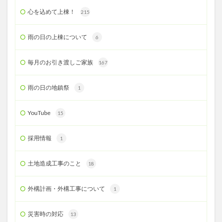
心を込めて上棟！
215
雨の日の上棟について
6
毎月のお引き渡しご家族
167
雨の日の地鎮祭
1
YouTube
15
採用情報
1
土地造成工事のこと
18
外構計画・外構工事について
1
災害時の対応
13