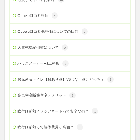
Google口コミ評価
5
Google口コミ低評価についての回答
3
天然乾燥紀州材について
5
ハウスメーカーVS工務店
7
お風呂＆トイレ【窓あり派】VS【なし派】どっち？
3
高気密高断熱住宅デメリット
5
吹付け断熱イソシアネートって安全なの？
1
吹付け断熱って解体費用が高額？
1