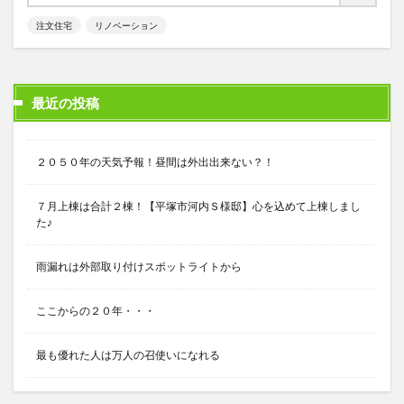
注文住宅
リノベーション
最近の投稿
２０５０年の天気予報！昼間は外出出来ない？！
７月上棟は合計２棟！【平塚市河内Ｓ様邸】心を込めて上棟しまし
た♪
雨漏れは外部取り付けスポットライトから
ここからの２０年・・・
最も優れた人は万人の召使いになれる