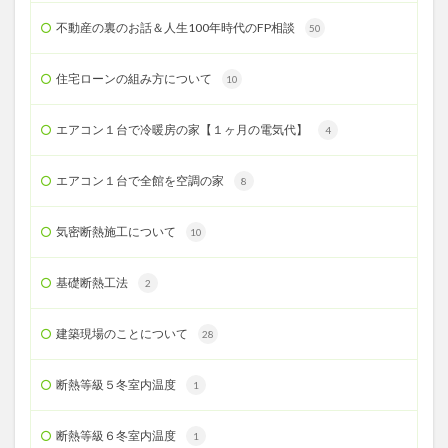
不動産の裏のお話＆人生100年時代のFP相談
50
住宅ローンの組み方について
10
エアコン１台で冷暖房の家【１ヶ月の電気代】
4
エアコン１台で全館を空調の家
8
気密断熱施工について
10
基礎断熱工法
2
建築現場のことについて
28
断熱等級５冬室内温度
1
断熱等級６冬室内温度
1