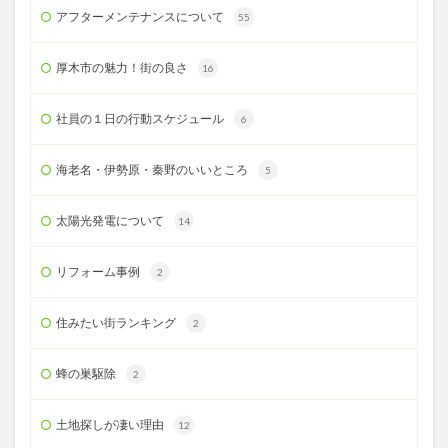
アフターメンテナンスについて
55
厚木市の魅力！街の良さ
16
社員の１日の行動スケジュール
6
海老名・伊勢原・秦野のいいところ
5
太陽光発電について
14
リフォーム事例
2
住みたい街ランキング
2
蜂の巣駆除
2
土地探しが凄い理由
12