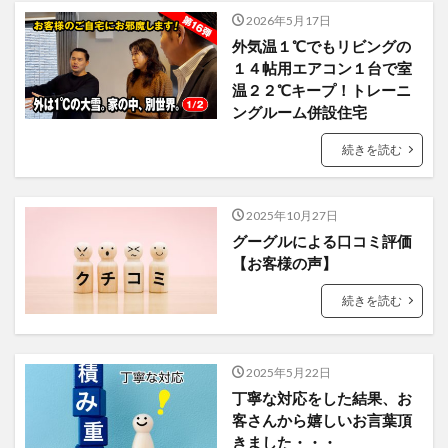
2026年5月17日
外気温１℃でもリビングの
１４帖用エアコン１台で室
温２２℃キープ！トレーニ
ングルーム併設住宅
続きを読む
2025年10月27日
グーグルによる口コミ評価
【お客様の声】
続きを読む
2025年5月22日
丁寧な対応をした結果、お
客さんから嬉しいお言葉頂
きました・・・