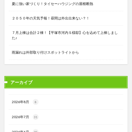
夏に強い家づくり！タイセーハウジングの屋根断熱
２０５０年の天気予報！昼間は外出出来ない？！
７月上棟は合計２棟！【平塚市河内Ｓ様邸】心を込めて上棟しまし
た♪
雨漏れは外部取り付けスポットライトから
アーカイブ
2026年8月
8
2026年7月
31
2026年6月
30