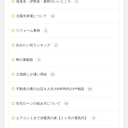
海老名・伊勢原・秦野のいいところ
5
太陽光発電について
14
リフォーム事例
2
住みたい街ランキング
2
蜂の巣駆除
2
土地探しが凄い理由
12
不動産の裏のお話＆人生100年時代のFP相談
50
住宅ローンの組み方について
10
エアコン１台で冷暖房の家【１ヶ月の電気代】
4