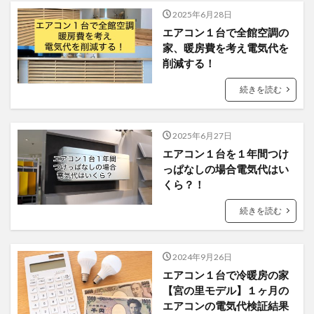
2025年6月28日
エアコン１台で全館空調の
家、暖房費を考え電気代を
削減する！
続きを読む
2025年6月27日
エアコン１台を１年間つけ
っぱなしの場合電気代はい
くら？！
続きを読む
2024年9月26日
エアコン１台で冷暖房の家
【宮の里モデル】１ヶ月の
エアコンの電気代検証結果