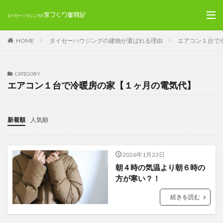
HOME
タイセーハウジングの建物が選ばれる理由
エアコン１台で
CATEGORY
エアコン１台で冷暖房の家【１ヶ月の電気代】
新着順
人気順
2026年1月23日
朝４時の気温より朝６時の
方が寒い？！
続きを読む