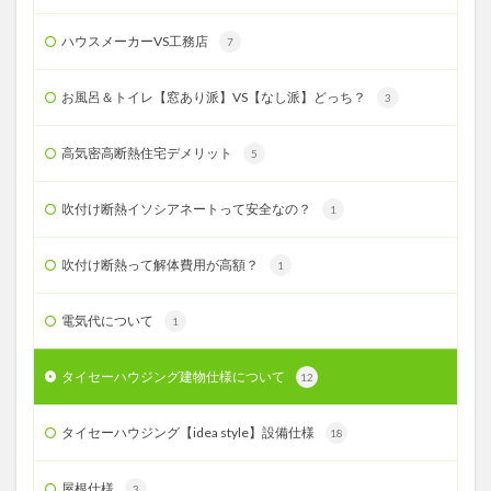
ハウスメーカーVS工務店
7
お風呂＆トイレ【窓あり派】VS【なし派】どっち？
3
高気密高断熱住宅デメリット
5
吹付け断熱イソシアネートって安全なの？
1
吹付け断熱って解体費用が高額？
1
電気代について
1
タイセーハウジング建物仕様について
12
タイセーハウジング【idea style】設備仕様
18
屋根仕様
3