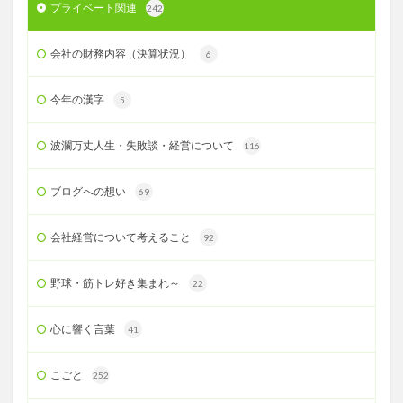
プライベート関連
242
会社の財務内容（決算状況）
6
今年の漢字
5
波瀾万丈人生・失敗談・経営について
116
ブログへの想い
69
会社経営について考えること
92
野球・筋トレ好き集まれ～
22
心に響く言葉
41
こごと
252