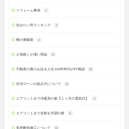
リフォーム事例
2
住みたい街ランキング
2
蜂の巣駆除
2
土地探しが凄い理由
12
不動産の裏のお話＆人生100年時代のFP相談
50
住宅ローンの組み方について
10
エアコン１台で冷暖房の家【１ヶ月の電気代】
4
エアコン１台で全館を空調の家
8
気密断熱施工について
10