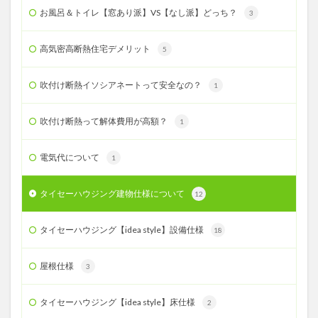
お風呂＆トイレ【窓あり派】VS【なし派】どっち？
3
高気密高断熱住宅デメリット
5
吹付け断熱イソシアネートって安全なの？
1
吹付け断熱って解体費用が高額？
1
電気代について
1
タイセーハウジング建物仕様について
12
タイセーハウジング【idea style】設備仕様
18
屋根仕様
3
タイセーハウジング【idea style】床仕様
2