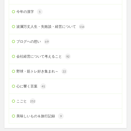
今年の漢字
5
波瀾万丈人生・失敗談・経営について
116
ブログへの想い
69
会社経営について考えること
92
野球・筋トレ好き集まれ～
22
心に響く言葉
41
こごと
252
美味しいもの＆旅行記録
9