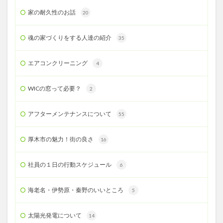
家の耐久性のお話
20
魂の家づくりをする人達の紹介
35
エアコンクリーニング
4
WICの窓って必要？
2
アフターメンテナンスについて
55
厚木市の魅力！街の良さ
16
社員の１日の行動スケジュール
6
海老名・伊勢原・秦野のいいところ
5
太陽光発電について
14