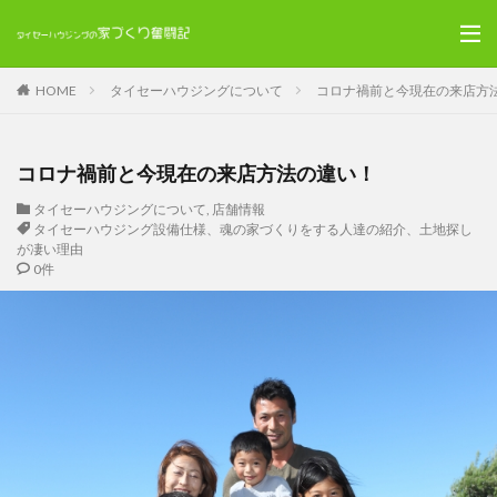
HOME
タイセーハウジングについて
コロナ禍前と今現在の来店方
コロナ禍前と今現在の来店方法の違い！
タイセーハウジングについて
,
店舗情報
タイセーハウジング設備仕様、魂の家づくりをする人達の紹介、土地探し
が凄い理由
0件