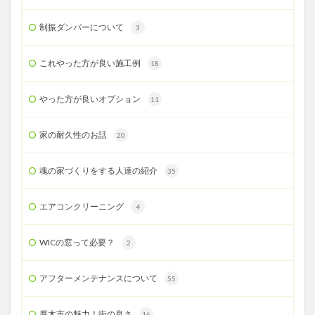
制振ダンパーについて
3
これやった方が良い施工例
18
やった方が良いオプション
11
家の耐久性のお話
20
魂の家づくりをする人達の紹介
35
エアコンクリーニング
4
WICの窓って必要？
2
アフターメンテナンスについて
55
厚木市の魅力！街の良さ
16