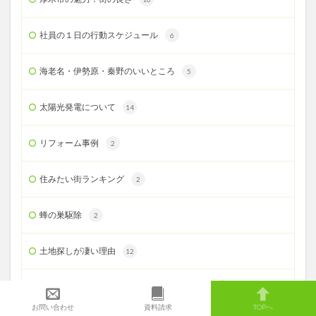
社員の１日の行動スケジュール
6
海老名・伊勢原・秦野のいいところ
5
太陽光発電について
14
リフォーム事例
2
住みたい街ランキング
2
蜂の巣駆除
2
土地探しが凄い理由
12
不動産の裏のお話＆人生100年時代のFP相談
50
お問い合わせ
資料請求
TOPへ