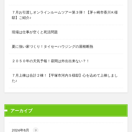
７月お引渡しオンラインルームツアー第３弾！【茅ヶ崎市香川Ｋ様
邸】ご紹介♪
現場は仕事が空くと死活問題
夏に強い家づくり！タイセーハウジングの屋根断熱
２０５０年の天気予報！昼間は外出出来ない？！
７月上棟は合計２棟！【平塚市河内Ｓ様邸】心を込めて上棟しまし
た♪
アーカイブ
2026年8月
9