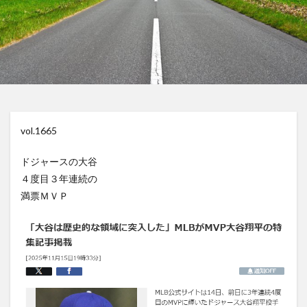
vol.1665
ドジャースの大谷
４度目３年連続の
満票ＭＶＰ