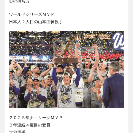
心の持ち方
ワールドシリーズＭＶＰ
日本人２人目の山本由伸投手
２０２５年ナ・リーグＭＶＰ
３年連続４度目の受賞
大谷選手