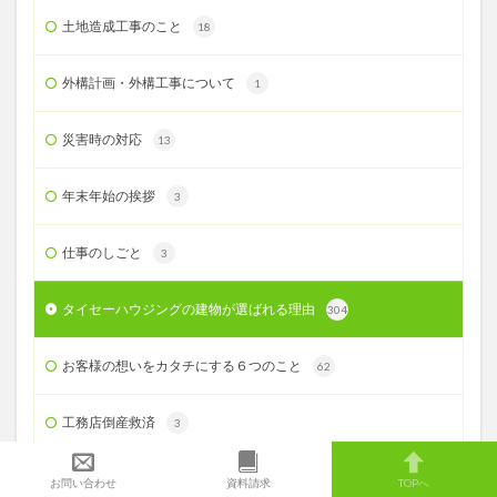
土地造成工事のこと
18
外構計画・外構工事について
1
災害時の対応
13
年末年始の挨拶
3
仕事のしごと
3
タイセーハウジングの建物が選ばれる理由
304
お客様の想いをカタチにする６つのこと
62
工務店倒産救済
3
固定金利・変動金利どっち？
7
お問い合わせ
資料請求
TOPへ