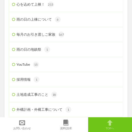
心を込めて上棟！
215
雨の日の上棟について
6
毎月のお引き渡しご家族
167
雨の日の地鎮祭
1
YouTube
15
採用情報
1
土地造成工事のこと
18
外構計画・外構工事について
1
災害時の対応
13
お問い合わせ
資料請求
TOPへ