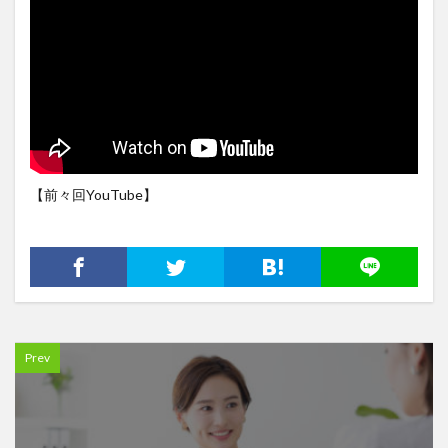
【前々回YouTube】
Prev