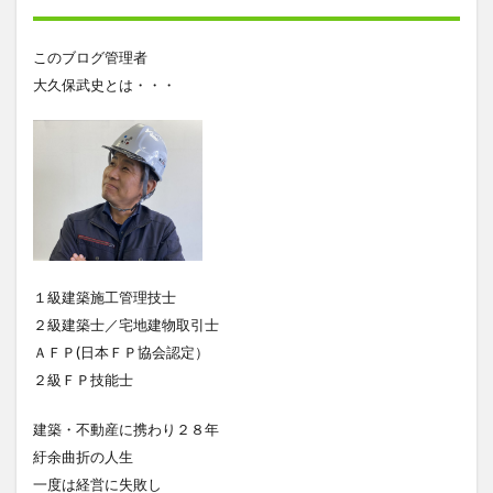
このブログ管理者
大久保武史とは・・・
１級建築施工管理技士
２級建築士／宅地建物取引士
ＡＦＰ(日本ＦＰ協会認定）
２級ＦＰ技能士
建築・不動産に携わり２８年
紆余曲折の人生
一度は経営に失敗し