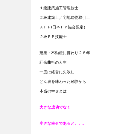
１級建築施工管理技士
２級建築士／宅地建物取引士
ＡＦＰ(日本ＦＰ協会認定）
２級ＦＰ技能士
建築・不動産に携わり２８年
紆余曲折の人生
一度は経営に失敗し
どん底を味わった経験から
本当の幸せとは
大きな成功でなく
小さな幸せであると
。。。