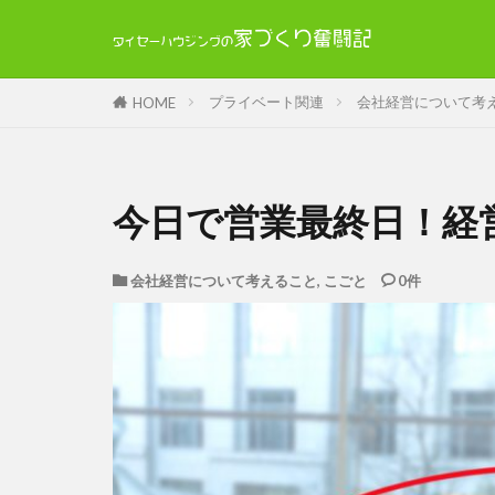
プライベート関連
会社経営について考
HOME
今日で営業最終日！経
会社経営について考えること
,
こごと
0件