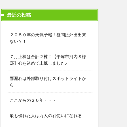
最近の投稿
２０５０年の天気予報！昼間は外出出来
ない？！
７月上棟は合計２棟！【平塚市河内Ｓ様
邸】心を込めて上棟しました♪
雨漏れは外部取り付けスポットライトか
ら
ここからの２０年・・・
最も優れた人は万人の召使いになれる