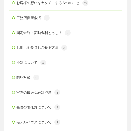
お客様の想いをカタチにする６つのこと
62
工務店倒産救済
3
固定金利・変動金利どっち？
7
お風呂を長持ちさせる方法
3
換気について
2
防犯対策
4
室内の最適な絶対湿度
1
基礎の雨仕舞について
2
モデルハウスについて
1