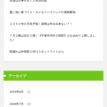
現場は仕事が空くと死活問題
夏に強い家づくり！タイセーハウジングの屋根断熱
２０５０年の天気予報！昼間は外出出来ない？！
７月上棟は合計２棟！【平塚市河内Ｓ様邸】心を込めて上棟しまし
た♪
雨漏れは外部取り付けスポットライトから
アーカイブ
2026年8月
8
2026年7月
31