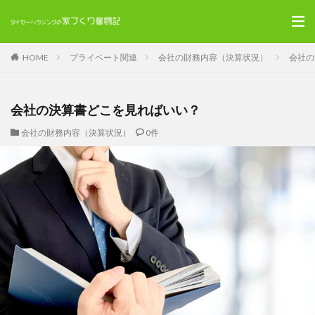
HOME
プライベート関連
会社の財務内容（決算状況）
会社の
会社の決算書どこを見ればいい？
会社の財務内容（決算状況）
0件