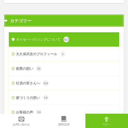
カテゴリー
タイセーハウジングについて
421
大久保武史のプロフィール
5
創業の想い
30
社員の皆さんへ
103
家づくりの想い
59
お客様の声
39
お問い合わせ
資料請求
TOPへ
お知らせ＆特選土地情報
118