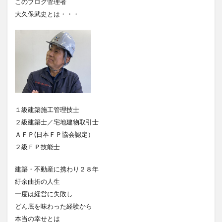
このブログ管理者
大久保武史とは・・・
１級建築施工管理技士
２級建築士／宅地建物取引士
ＡＦＰ(日本ＦＰ協会認定）
２級ＦＰ技能士
建築・不動産に携わり２８年
紆余曲折の人生
一度は経営に失敗し
どん底を味わった経験から
本当の幸せとは