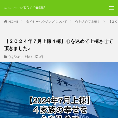
HOME
タイセーハウジングについて
心を込めて上棟！
【２０
【２０２４年７月上棟４棟】心を込めて上棟させて
頂きました♪
心を込めて上棟！
0件