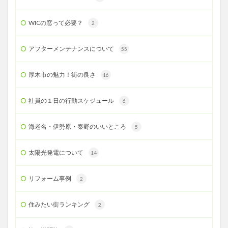
WICの窓って必要？
2
アフターメンテナンスについて
55
厚木市の魅力！街の良さ
16
社員の１日の行動スケジュール
6
海老名・伊勢原・秦野のいいところ
5
太陽光発電について
14
リフォーム事例
2
住みたい街ランキング
2