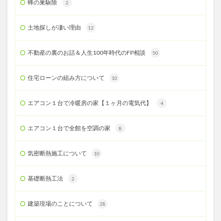
蜂の巣駆除
2
土地探しが凄い理由
12
不動産の裏のお話＆人生100年時代のFP相談
50
住宅ローンの組み方について
10
エアコン１台で冷暖房の家【１ヶ月の電気代】
4
エアコン１台で全館を空調の家
8
気密断熱施工について
10
基礎断熱工法
2
建築現場のことについて
28