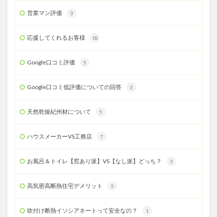
営業マン評価
3
応援してくれるお客様
18
Google口コミ評価
5
Google口コミ低評価についての回答
3
天然乾燥紀州材について
5
ハウスメーカーVS工務店
7
お風呂＆トイレ【窓あり派】VS【なし派】どっち？
3
高気密高断熱住宅デメリット
5
吹付け断熱イソシアネートって安全なの？
1