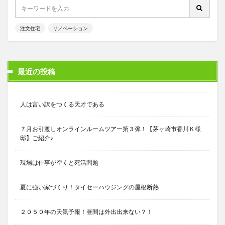
注文住宅
リノベーション
最近の投稿
人は言い訳をつくる天才である
７月お引渡しオンラインルームツアー第３弾！【茅ヶ崎市香川Ｋ様
邸】ご紹介♪
現場は仕事が空くと死活問題
夏に強い家づくり！タイセーハウジングの屋根断熱
２０５０年の天気予報！昼間は外出出来ない？！