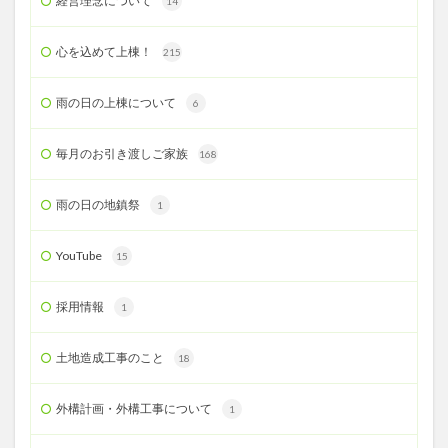
経営理念について
14
心を込めて上棟！
215
雨の日の上棟について
6
毎月のお引き渡しご家族
168
雨の日の地鎮祭
1
YouTube
15
採用情報
1
土地造成工事のこと
18
外構計画・外構工事について
1