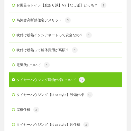
お風呂＆トイレ【窓あり派】VS【なし派】どっち？
3
高気密高断熱住宅デメリット
5
吹付け断熱イソシアネートって安全なの？
1
吹付け断熱って解体費用が高額？
1
電気代について
1
タイセーハウジング建物仕様について
12
タイセーハウジング【idea style】設備仕様
18
屋根仕様
3
タイセーハウジング【idea style】床仕様
2