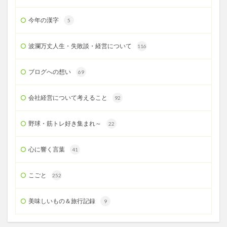
今年の漢字
5
波瀾万丈人生・失敗談・経営について
116
ブログへの想い
69
会社経営について考えること
92
野球・筋トレ好き集まれ～
22
心に響く言葉
41
こごと
252
美味しいもの＆旅行記録
9