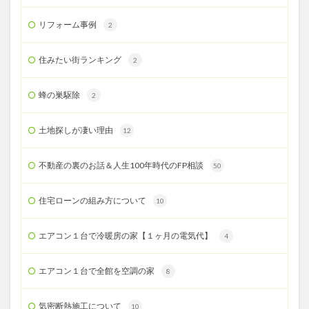
リフォーム事例
2
住みたい街ランキング
2
蜂の巣駆除
2
土地探しが凄い理由
12
不動産の裏のお話＆人生100年時代のFP相談
50
住宅ローンの組み方について
10
エアコン１台で冷暖房の家【１ヶ月の電気代】
4
エアコン１台で全館を空調の家
8
気密断熱施工について
10