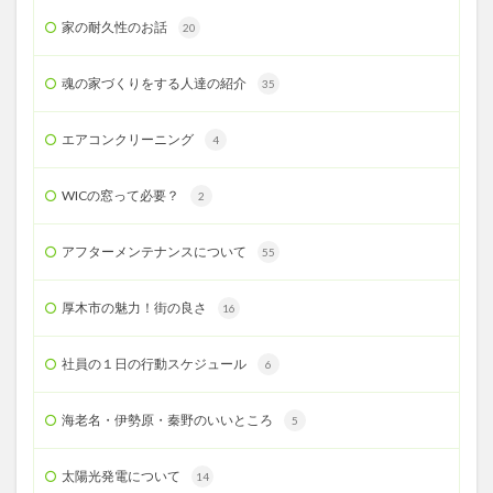
家の耐久性のお話
20
魂の家づくりをする人達の紹介
35
エアコンクリーニング
4
WICの窓って必要？
2
アフターメンテナンスについて
55
厚木市の魅力！街の良さ
16
社員の１日の行動スケジュール
6
海老名・伊勢原・秦野のいいところ
5
太陽光発電について
14