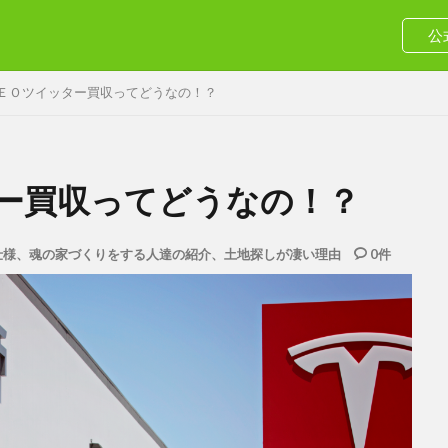
公
ＥＯツイッター買収ってどうなの！？
ー買収ってどうなの！？
仕様、魂の家づくりをする人達の紹介、土地探しが凄い理由
0件