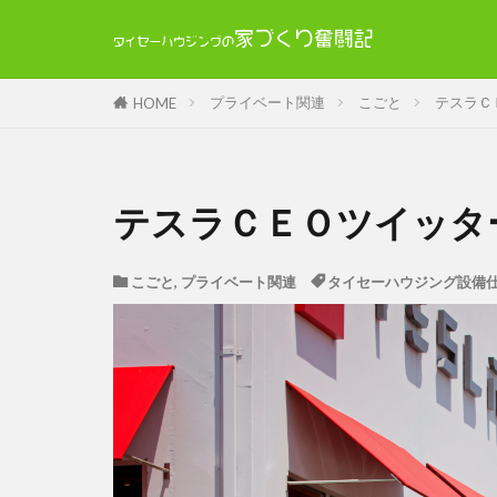
プライベート関連
こごと
テスラＣ
HOME
テスラＣＥＯツイッタ
こごと
,
プライベート関連
タイセーハウジング設備