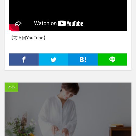
【前々回YouTube】
Prev