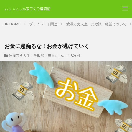
HOME
プライベート関連
波瀾万丈人生・失敗談・経営について
お金に愚痴るな！お金が逃げていく
波瀾万丈人生・失敗談・経営について
0件