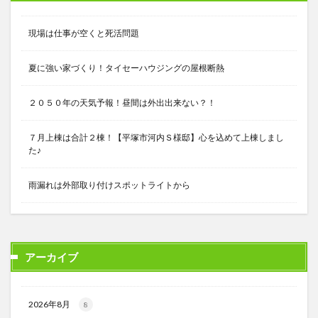
現場は仕事が空くと死活問題
夏に強い家づくり！タイセーハウジングの屋根断熱
２０５０年の天気予報！昼間は外出出来ない？！
７月上棟は合計２棟！【平塚市河内Ｓ様邸】心を込めて上棟しまし
た♪
雨漏れは外部取り付けスポットライトから
アーカイブ
2026年8月
8