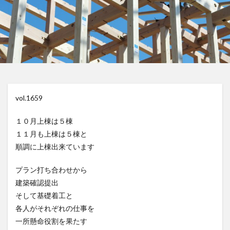
vol.1659
１０月上棟は５棟
１１月も上棟は５棟と
順調に上棟出来ています
プラン打ち合わせから
建築確認提出
そして基礎着工と
各人がそれぞれの仕事を
一所懸命役割を果たす