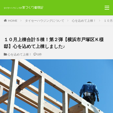
HOME
タイセーハウジングについて
心を込めて上棟！
１０月
１０月上棟合計５棟！第２弾【横浜市戸塚区Ｋ様
邸】心を込めて上棟しました♪
心を込めて上棟！
0件