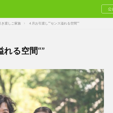
公
引き渡しご家族
４月お引渡し“”センス溢れる空間“”
溢れる空間“”