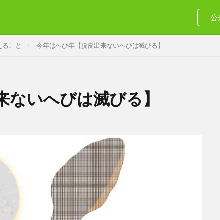
公
えること
今年はへび年【脱皮出来ないへびは滅びる】
来ないへびは滅びる】