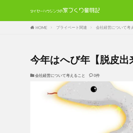
プライベート関連
会社経営について考
HOME
今年はへび年【脱皮出
会社経営について考えること
0件