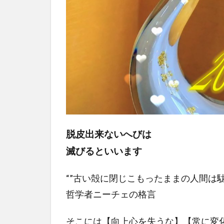
脱皮出来ないへびは
滅びるといいます
“”古い殻に閉じこもったままの人間は駄
哲学者ニーチェの格言
そこには【向上心を失うな】【常に変