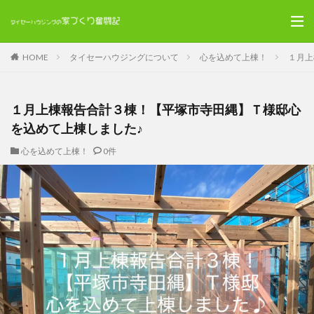
HOME
タイセーハウジングについて
心を込めて上棟！
１月上
１月上棟報告合計３棟！【平塚市寺田縄】Ｔ様邸心
を込めて上棟しました♪
心を込めて上棟！
0件