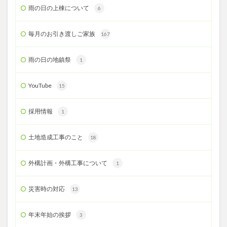
雨の日の上棟について
6
毎月のお引き渡しご家族
167
雨の日の地鎮祭
1
YouTube
15
採用情報
1
土地造成工事のこと
18
外構計画・外構工事について
1
災害時の対応
13
年末年始の挨拶
3