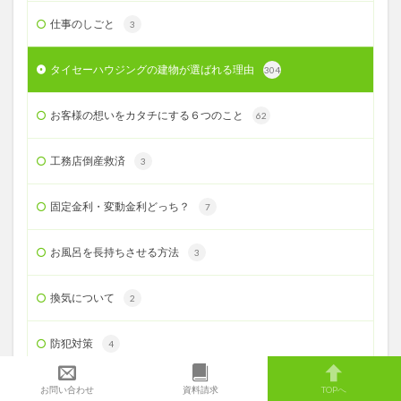
仕事のしごと
3
タイセーハウジングの建物が選ばれる理由
304
お客様の想いをカタチにする６つのこと
62
工務店倒産救済
3
固定金利・変動金利どっち？
7
お風呂を長持ちさせる方法
3
換気について
2
防犯対策
4
室内の最適な絶対湿度
お問い合わせ
資料請求
TOPへ
1