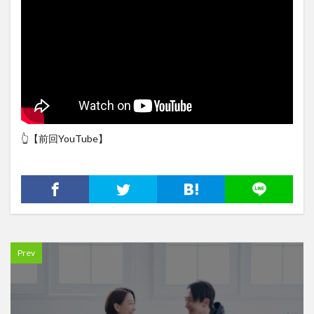
👆【前回YouTube】
Prev