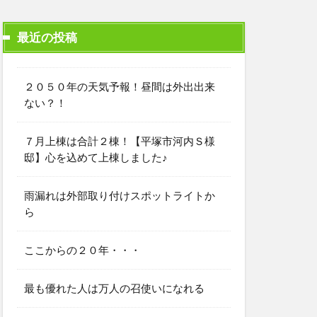
最近の投稿
２０５０年の天気予報！昼間は外出出来
ない？！
７月上棟は合計２棟！【平塚市河内Ｓ様
邸】心を込めて上棟しました♪
雨漏れは外部取り付けスポットライトか
ら
ここからの２０年・・・
最も優れた人は万人の召使いになれる