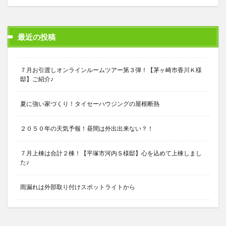
最近の投稿
７月お引渡しオンラインルームツアー第３弾！【茅ヶ崎市香川Ｋ様
邸】ご紹介♪
夏に強い家づくり！タイセーハウジングの屋根断熱
２０５０年の天気予報！昼間は外出出来ない？！
７月上棟は合計２棟！【平塚市河内Ｓ様邸】心を込めて上棟しまし
た♪
雨漏れは外部取り付けスポットライトから