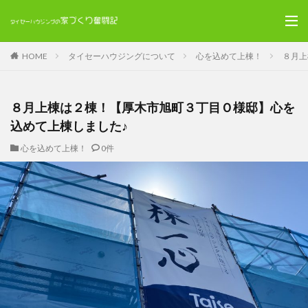
HOME
タイセーハウジングについて
心を込めて上棟！
８月上
８月上棟は２棟！【厚木市旭町３丁目Ｏ様邸】心を
込めて上棟しました♪
心を込めて上棟！
0件