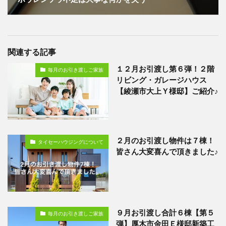
関連する記事
１２月お引渡し第６弾！２階
毎月のお引き渡しご家族
リビング・ガレージハウス
【綾瀬市大上Ｙ様邸】ご紹介♪
２月のお引渡し物件は７棟！
タイセーハウジングについて
皆さん大変喜んで頂きました♪
９月お引渡し合計６棟【第５
毎月のお引き渡しご家族
弾】厚木市金田Ｅ様邸新築工