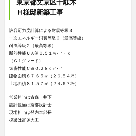
東京都文京区千駄木
Ｈ様邸新築工事
許容応力度計算による耐震等級３
一次エネルギー消費等級６（最高等級）
耐風等級２（最高等級）
断熱性能ＵＡ値０.５１ｗ/㎡・ｋ
（Ｇ１グレード）
気密性能Ｃ値０.２８ｃ㎡/㎡
建物面積８７.６５㎡（２６.５４坪）
土地面積８１.５７㎡（２４.６７坪）
営業担当は古森・井下
設計担当は蓑部設計士
現場担当は登内本部長
棟梁は富塚大工