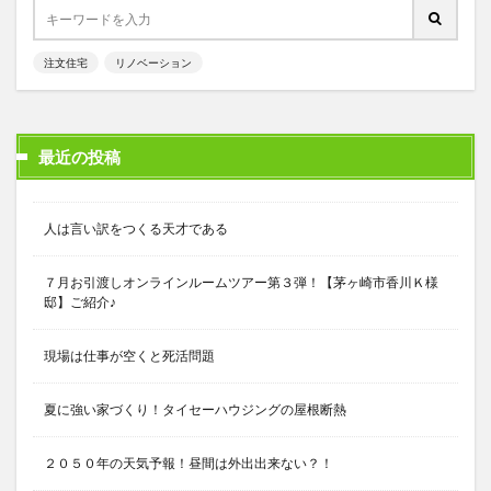
注文住宅
リノベーション
最近の投稿
人は言い訳をつくる天才である
７月お引渡しオンラインルームツアー第３弾！【茅ヶ崎市香川Ｋ様
邸】ご紹介♪
現場は仕事が空くと死活問題
夏に強い家づくり！タイセーハウジングの屋根断熱
２０５０年の天気予報！昼間は外出出来ない？！