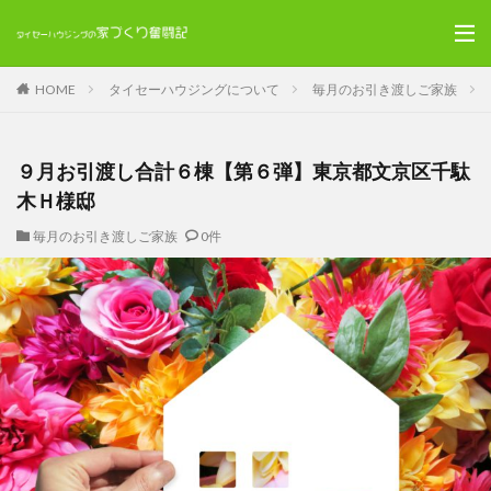
HOME
タイセーハウジングについて
毎月のお引き渡しご家族
９月お引渡し合計６棟【第６弾】東京都文京区千駄
木Ｈ様邸
毎月のお引き渡しご家族
0件