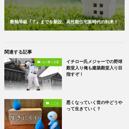
断熱等級『７』までを新設、高性能住宅新時代の到来！
関連する記事
イチロー氏メジャーでの野球
心に響く言葉
殿堂入り俺も建築殿堂入り目
指すぞ！
悪くなっていく世の中どうや
こごと
って生きていく？