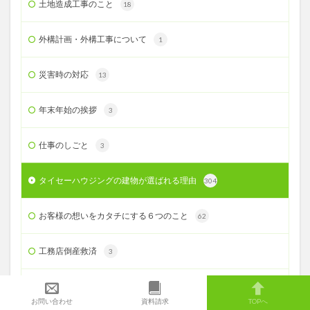
土地造成工事のこと
18
外構計画・外構工事について
1
災害時の対応
13
年末年始の挨拶
3
仕事のしごと
3
タイセーハウジングの建物が選ばれる理由
304
お客様の想いをカタチにする６つのこと
62
工務店倒産救済
3
固定金利・変動金利どっち？
7
お問い合わせ
資料請求
TOPへ