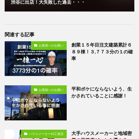
渋谷に出店！大失敗した過去・・・
関連する記事
創業１５年目注文建築累計６
お客様へのお願い
８９棟！３,７７３分の１の確
率
平和ボケにならないよう、生
お客様へのお願い
かされていることに感謝！
大手ハウスメーカーと地域密
ハウスメーカーVS工務店