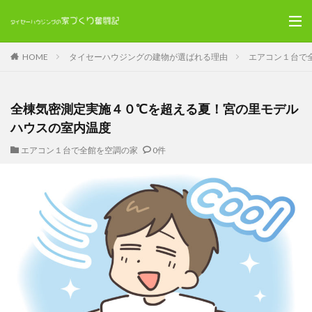
HOME
タイセーハウジングの建物が選ばれる理由
エアコン１台で
全棟気密測定実施４０℃を超える夏！宮の里モデル
ハウスの室内温度
エアコン１台で全館を空調の家
0件