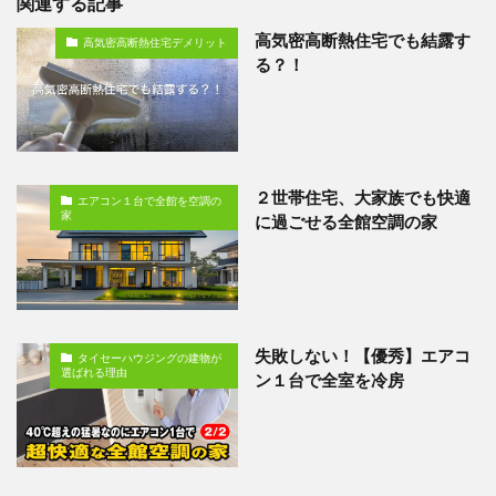
関連する記事
高気密高断熱住宅でも結露す
高気密高断熱住宅デメリット
る？！
２世帯住宅、大家族でも快適
エアコン１台で全館を空調の
家
に過ごせる全館空調の家
失敗しない！【優秀】エアコ
タイセーハウジングの建物が
選ばれる理由
ン１台で全室を冷房