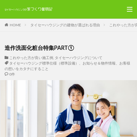
HOME
タイセーハウジングの建物が選ばれる理由
これやった方が
造作洗面化粧台特集PART①
これやった方が良い施工例
,
タイセーハウジングについて
タイセーハウジング標準仕様（標準設備）、お知らせ＆物件情報、お客様
の想いをカタチにすること
0件