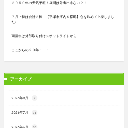
２０５０年の天気予報！昼間は外出出来ない？！
７月上棟は合計２棟！【平塚市河内Ｓ様邸】心を込めて上棟しまし
た♪
雨漏れは外部取り付けスポットライトから
ここからの２０年・・・
アーカイブ
2026年8月
7
2026年7月
31
2026年6月
30