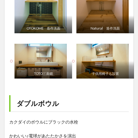
OTOKOME 造作洗面
Natural 造作洗面
TOTO三面鏡
子供用椅子も設置
ダブルボウル
カクダイのボウルにブラックの水栓
かわいい♪電球があたたかさを演出