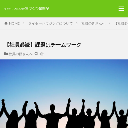
HOME
タイセーハウジングについて
社員の皆さんへ
【社員必
【社員必読】課題はチームワーク
社員の皆さんへ
0件