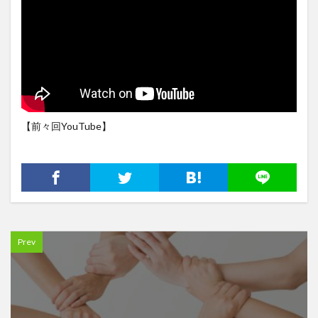
【前々回YouTube】
Prev