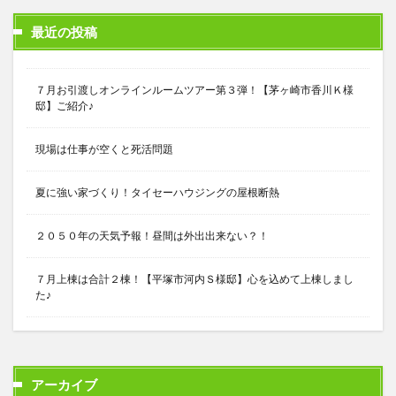
最近の投稿
７月お引渡しオンラインルームツアー第３弾！【茅ヶ崎市香川Ｋ様
邸】ご紹介♪
現場は仕事が空くと死活問題
夏に強い家づくり！タイセーハウジングの屋根断熱
２０５０年の天気予報！昼間は外出出来ない？！
７月上棟は合計２棟！【平塚市河内Ｓ様邸】心を込めて上棟しまし
た♪
アーカイブ