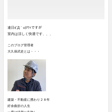
連日ι(´Д｀υ)ｱﾂｨですが
室内は涼しく快適です、、、
このブログ管理者
大久保武史とは・・・
建築・不動産に携わり２８年
紆余曲折の人生