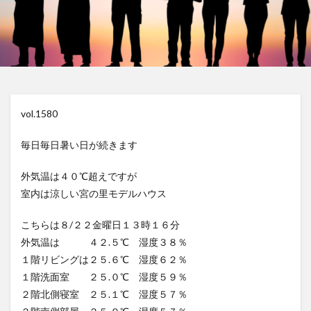
vol.1580
毎日毎日暑い日が続きます
外気温は４０℃超えですが
室内は涼しい宮の里モデルハウス
こちらは８/２２金曜日１３時１６分
外気温は ４２.５℃ 湿度３８％
１階リビングは２５.６℃ 湿度６２％
１階洗面室 ２５.０℃ 湿度５９％
２階北側寝室 ２５.１℃ 湿度５７％