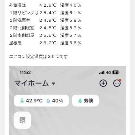
外気温は ４２.９℃ 湿度４０％
１階リビングは２５.４℃ 湿度６１％
１階洗面室 ２４.９℃ 湿度５８％
２階北側寝室 ２４.５℃ 湿度５７％
２階南側部屋 ２５.５℃ 湿度５７％
屋根裏 ２６.２℃ 湿度５６％
エアコン設定温度は２５℃です