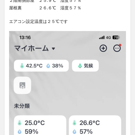
２階南側部屋 ２５.９℃ 湿度５７％
屋根裏 ２６.６℃ 湿度５７％
エアコン設定温度は２５℃です