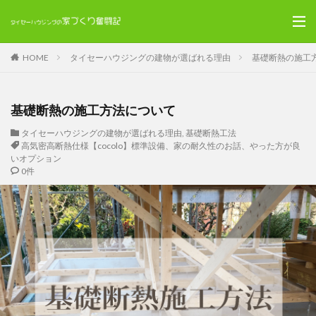
HOME
タイセーハウジングの建物が選ばれる理由
基礎断熱の施工
基礎断熱の施工方法について
タイセーハウジングの建物が選ばれる理由
,
基礎断熱工法
高気密高断熱仕様【cocolo】標準設備、家の耐久性のお話、やった方が良
いオプション
0件