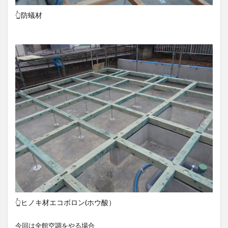
👆防蟻材
👆ヒノキ材エコボロン(ホウ酸）
今回は全館空調をやる場合