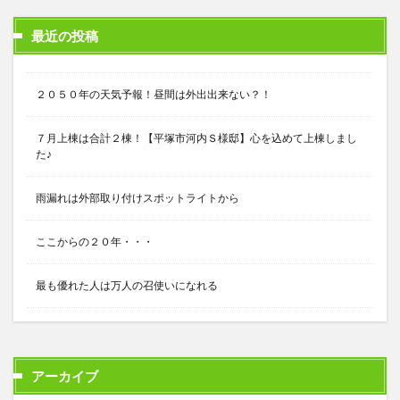
最近の投稿
２０５０年の天気予報！昼間は外出出来ない？！
７月上棟は合計２棟！【平塚市河内Ｓ様邸】心を込めて上棟しまし
た♪
雨漏れは外部取り付けスポットライトから
ここからの２０年・・・
最も優れた人は万人の召使いになれる
アーカイブ