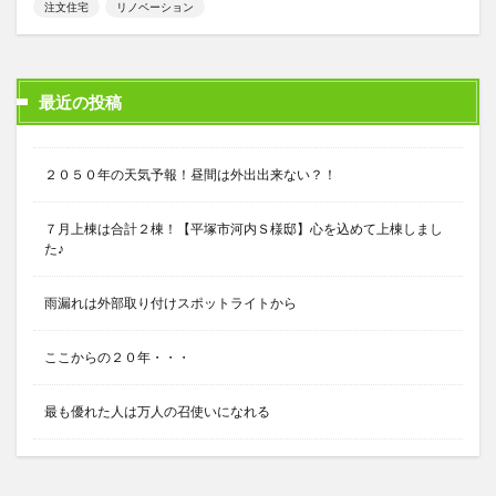
注文住宅
リノベーション
最近の投稿
２０５０年の天気予報！昼間は外出出来ない？！
７月上棟は合計２棟！【平塚市河内Ｓ様邸】心を込めて上棟しまし
た♪
雨漏れは外部取り付けスポットライトから
ここからの２０年・・・
最も優れた人は万人の召使いになれる