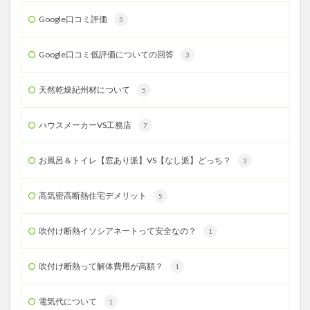
Google口コミ評価
5
Google口コミ低評価についての回答
3
天然乾燥紀州材について
5
ハウスメーカーVS工務店
7
お風呂＆トイレ【窓あり派】VS【なし派】どっち？
3
高気密高断熱住宅デメリット
5
吹付け断熱イソシアネートって安全なの？
1
吹付け断熱って解体費用が高額？
1
電気代について
1