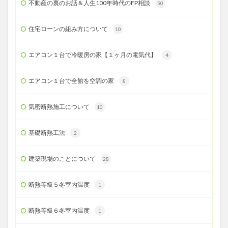
不動産の裏のお話＆人生100年時代のFP相談
50
住宅ローンの組み方について
10
エアコン１台で冷暖房の家【１ヶ月の電気代】
4
エアコン１台で全館を空調の家
8
気密断熱施工について
10
基礎断熱工法
2
建築現場のことについて
28
断熱等級５冬室内温度
1
断熱等級６冬室内温度
1