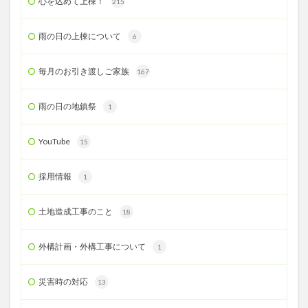
心を込めて上棟！
215
雨の日の上棟について
6
毎月のお引き渡しご家族
167
雨の日の地鎮祭
1
YouTube
15
採用情報
1
土地造成工事のこと
18
外構計画・外構工事について
1
災害時の対応
13