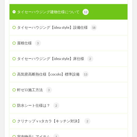
タイセーハウジング建物仕様について
12
タイセーハウジング【idea style】設備仕様
18
屋根仕様
3
タイセーハウジング【idea style】床仕様
2
高気密高断熱仕様【cocolo】標準設備
13
軒ゼロ施工方法
3
防水シート仕様は？
2
クリナップｖsタカラ【キッチン対決】
2
室内物干しアイテム
1