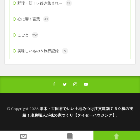
野球・筋トレ好き集まれ～
22
心に響く言葉
41
こごと
252
美味しいもの＆旅行記録
9
© Copyright 2026
厚木・世田谷でいい土地みつけ注文建築７５０棟の実
績！凄腕職人が魂の家づくり【タイセーハウジング】
.