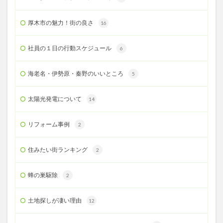
厚木市の魅力！街の良さ
16
社員の１日の行動スケジュール
6
海老名・伊勢原・秦野のいいところ
5
太陽光発電について
14
リフォーム事例
2
住みたい街ランキング
2
蜂の巣駆除
2
土地探しが凄い理由
12